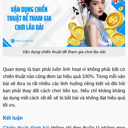
Vận dụng chiến thuật để tham gia chơi lâu dài
Quan trọng là bạn phải luôn linh hoạt vì không phải bất cứ
chiến thuật nào cũng đem lại hiệu quả 100%. Trong mỗi ván
bài sẽ đưa ra rất nhiều các tình huống riêng biệt và đòi hỏi
bạn phải thay đổi cách chơi liên tục. Nếu chỉ khăng khăng
áp dụng một cách rất dễ sẽ bị bắt bài và không đạt hiệu quả
tối ưu.
Kết luận
Chiến thuật đánh bài
không chỉ đơn thuần là những mẹo