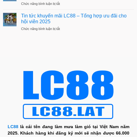
Nhất
ở
Chức năng bình luận bị tắt
Nghiệm
Và
Tin
Xổ
Thưởng
tức
Số
Tin tức khuyến mãi LC88 – Tổng hợp ưu đãi cho
Hấp
25
thể
Trực
hội viên 2025
Dẫn
Th11
thao
Tuyến
ở
Chức năng bình luận bị tắt
LC88
Uy
Tin
–
Tín
tức
Cập
khuyến
nhật
mãi
xu
LC88
hướng
–
kèo
Tổng
nóng
hợp
hổi
ưu
đãi
cho
hội
viên
2025
LC88
là cái tên đang làm mưa làm gió tại Việt Nam năm
2025. Khách hàng khi đăng ký mới sẽ nhận được 66.000