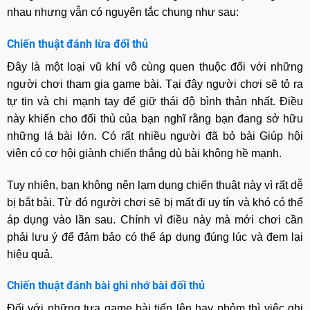
nhau nhưng vẫn có nguyên tắc chung như sau:
Chiến thuật đánh lừa đối thủ
Đây là một loại vũ khí vô cùng quen thuộc đối với những
người chơi tham gia game bài. Tại đây người chơi sẽ tỏ ra
tự tin và chi mạnh tay để giữ thái độ bình thản nhất. Điều
này khiến cho đối thủ của bạn nghĩ rằng bạn đang sở hữu
những lá bài lớn. Có rất nhiều người đã bỏ bài Giúp hội
viên có cơ hội giành chiến thắng dù bài không hề mạnh.
Tuy nhiên, bạn không nên lạm dụng chiến thuật này vì rất dễ
bị bắt bài. Từ đó người chơi sẽ bị mất đi uy tín và khó có thể
áp dụng vào lần sau. Chính vì điều này mà mới chơi cần
phải lưu ý để đảm bảo có thể áp dụng đúng lúc và đem lại
hiệu quả.
Chiến thuật đánh bài ghi nhớ bài đối thủ
Đối với những tựa game bài tiến lên hay phỏm thì việc ghi