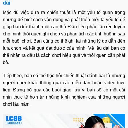
dài
Mặc dù việc đưa ra chiến thuật là một yếu tố quan trọng
nhưng để biết cách vận dụng và phát triển mới là yếu tố để
giúp bạn trở thành một cao thủ. Đầu tiên phải cần rèn luyện
cho mình thói quen ghi chép và phân tích các tình huống sau
mỗi buổi chơi. Bạn cũng có thể ghi lại những lý do dẫn đến
lựa chọn và kết quả đạt được của mình. Về lâu dài bạn có
thể nhận ra đâu là cách chơi hiệu quả và thói quen cần phải
bỏ.
Tiếp theo, bạn có thể học hỏi chiến thuật đánh bài từ những
người chơi khác thông qua các diễn đàn hoặc video trực
tiếp. Đừng bỏ qua các buổi giao lưu vì bạn sẽ có một cái
nhìn thực tế hơn từ những kinh nghiệm của những người
chơi lâu năm.