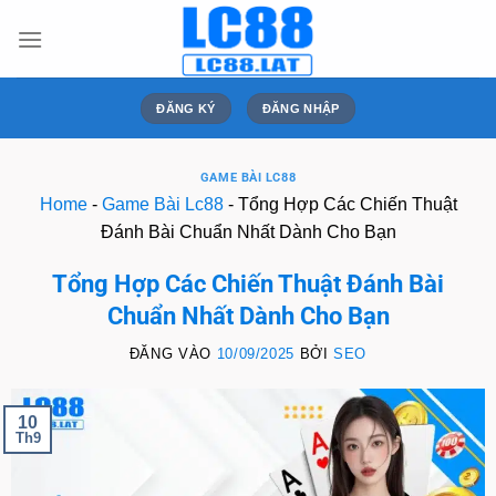
ĐĂNG KÝ
ĐĂNG NHẬP
GAME BÀI LC88
Home
-
Game Bài Lc88
-
Tổng Hợp Các Chiến Thuật
Đánh Bài Chuẩn Nhất Dành Cho Bạn
Tổng Hợp Các Chiến Thuật Đánh Bài
Chuẩn Nhất Dành Cho Bạn
ĐĂNG VÀO
10/09/2025
BỞI
SEO
10
Th9