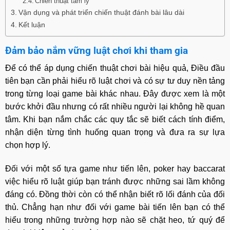
Chiến thuật tâm lý
Vận dụng và phát triển chiến thuật đánh bài lâu dài
Kết luận
Đảm bảo nắm vững luật chơi khi tham gia
Để có thể áp dụng chiến thuật chơi bài hiệu quả, Điều đầu
tiên bạn cần phải hiểu rõ luật chơi và có sự tư duy nền tảng
trong từng loại game bài khác nhau. Đây được xem là một
bước khởi đầu nhưng có rất nhiều người lại không hề quan
tâm. Khi bạn nắm chắc các quy tắc sẽ biết cách tính điểm,
nhận diện từng tình huống quan trọng và đưa ra sự lựa
chọn hợp lý.
Đối với một số tựa game như tiến lên, poker hay baccarat
việc hiểu rõ luật giúp bạn tránh được những sai lầm không
đáng có. Đồng thời còn có thể nhận biết rõ lối đánh của đối
thủ. Chẳng hạn như đối với game bài tiến lên bạn có thể
hiểu trong những trường hợp nào sẽ chặt heo, tứ quý để