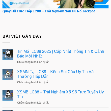
Quay Hũ Trực Tiếp LC88 – Trải Nghiệm Săn Hũ Nổ Jackpot
BÀI VIẾT GẦN ĐÂY
Tin Mới LC88 2025 | Cập Nhật Thông Tin & Cảnh
05
Báo Mới Nhất
Th12
ở
Chức năng bình luận bị tắt
Tin
Mới
XSMN Tại LC88 – Kênh Soi Cầu Uy Tín Và
25
LC88
Thưởng Hấp Dẫn
Th11
2025
ở
Chức năng bình luận bị tắt
|
XSMN
Cập
Tại
Nhật
XSMB LC88 – Trải Nghiệm Xổ Số Trực Tuyến Uy
25
LC88
Thông
Tín
Th11
–
Tin
ở
Chức năng bình luận bị tắt
Kênh
&
XSMB
Soi
Cảnh
LC88