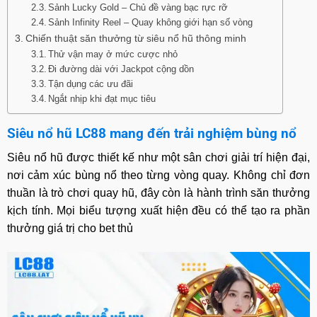
Sảnh Lucky Gold – Chủ đề vàng bạc rực rỡ
Sảnh Infinity Reel – Quay không giới hạn số vòng
Chiến thuật săn thưởng từ siêu nổ hũ thông minh
Thử vận may ở mức cược nhỏ
Đi đường dài với Jackpot cộng dồn
Tận dụng các ưu đãi
Ngắt nhịp khi đạt mục tiêu
Siêu nổ hũ LC88 mang đến trải nghiệm bùng nổ
Siêu nổ hũ được thiết kế như một sân chơi giải trí hiện đại,
nơi cảm xúc bùng nổ theo từng vòng quay. Không chỉ đơn
thuần là trò chơi quay hũ, đây còn là hành trình săn thưởng
kịch tính. Mọi biểu tượng xuất hiện đều có thể tạo ra phần
thưởng giá trị cho bet thủ