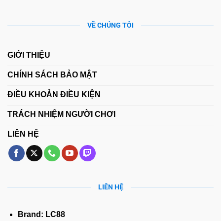
VỀ CHÚNG TÔI
GIỚI THIỆU
CHÍNH SÁCH BẢO MẬT
ĐIỀU KHOẢN ĐIỀU KIỆN
TRÁCH NHIỆM NGƯỜI CHƠI
LIÊN HỆ
LIÊN HỆ
Brand: LC88