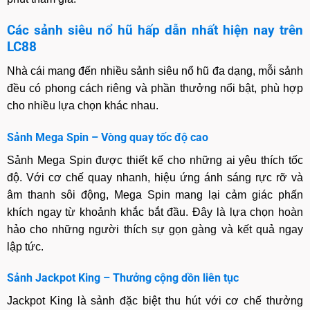
Các sảnh siêu nổ hũ hấp dẫn nhất hiện nay trên
LC88
Nhà cái mang đến nhiều sảnh siêu nổ hũ đa dạng, mỗi sảnh
đều có phong cách riêng và phần thưởng nổi bật, phù hợp
cho nhiều lựa chọn khác nhau.
Sảnh Mega Spin – Vòng quay tốc độ cao
Sảnh Mega Spin được thiết kế cho những ai yêu thích tốc
độ. Với cơ chế quay nhanh, hiệu ứng ánh sáng rực rỡ và
âm thanh sôi động, Mega Spin mang lại cảm giác phấn
khích ngay từ khoảnh khắc bắt đầu. Đây là lựa chọn hoàn
hảo cho những người thích sự gọn gàng và kết quả ngay
lập tức.
Sảnh Jackpot King – Thưởng cộng dồn liên tục
Jackpot King là sảnh đặc biệt thu hút với cơ chế thưởng