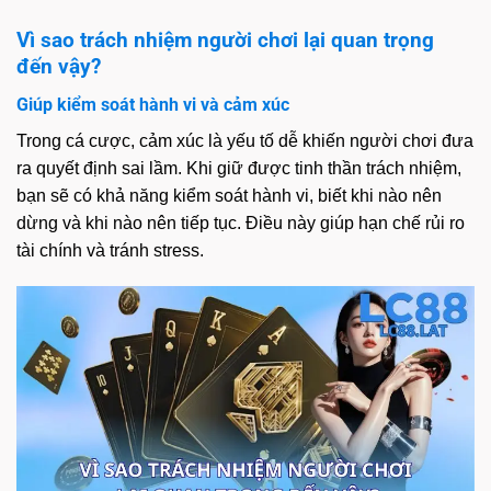
Vì sao trách nhiệm người chơi lại quan trọng
đến vậy?
Giúp kiểm soát hành vi và cảm xúc
Trong cá cược, cảm xúc là yếu tố dễ khiến người chơi đưa
ra quyết định sai lầm. Khi giữ được tinh thần trách nhiệm,
bạn sẽ có khả năng kiểm soát hành vi, biết khi nào nên
dừng và khi nào nên tiếp tục. Điều này giúp hạn chế rủi ro
tài chính và tránh stress.