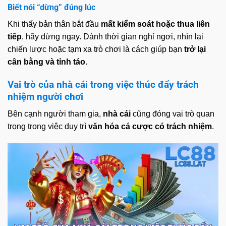
Biết nói “dừng” đúng lúc
Khi thấy bản thân bắt đầu
mất kiểm soát hoặc thua liên
tiếp
, hãy dừng ngay. Dành thời gian nghỉ ngơi, nhìn lại
chiến lược hoặc tạm xa trò chơi là cách giúp bạn
trở lại
cân bằng và tỉnh táo
.
Vai trò của nhà cái trong việc thúc đẩy trách
nhiệm người chơi
Bên cạnh người tham gia,
nhà cái
cũng đóng vai trò quan
trọng trong việc duy trì
văn hóa cá cược có trách nhiệm
.