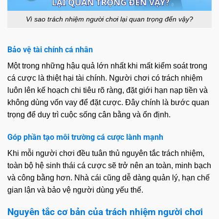
Vì sao trách nhiệm người chơi lại quan trọng đến vậy?
Bảo vệ tài chính cá nhân
Một trong những hậu quả lớn nhất khi mất kiểm soát trong
cá cược là thiệt hại tài chính. Người chơi có trách nhiệm
luôn lên kế hoạch chi tiêu rõ ràng, đặt giới hạn nạp tiền và
không dùng vốn vay để đặt cược. Đây chính là bước quan
trọng để duy trì cuộc sống cân bằng và ổn định.
Góp phần tạo môi trường cá cược lành mạnh
Khi mỗi người chơi đều tuân thủ nguyên tắc trách nhiệm,
toàn bộ hệ sinh thái cá cược sẽ trở nên an toàn, minh bạch
và công bằng hơn. Nhà cái cũng dễ dàng quản lý, hạn chế
gian lận và bảo vệ người dùng yếu thế.
Nguyên tắc cơ bản của trách nhiệm người chơi