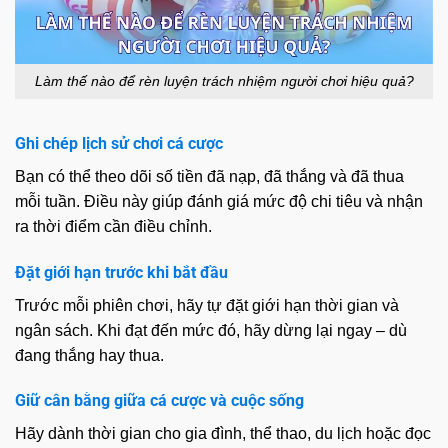
Làm thế nào để rèn luyện trách nhiệm người chơi hiệu quả?
Ghi chép lịch sử chơi cá cược
Bạn có thể theo dõi số tiền đã nạp, đã thắng và đã thua
mỗi tuần. Điều này giúp đánh giá mức độ chi tiêu và nhận
ra thời điểm cần điều chỉnh.
Đặt giới hạn trước khi bắt đầu
Trước mỗi phiên chơi, hãy tự đặt giới hạn thời gian và
ngân sách. Khi đạt đến mức đó, hãy dừng lại ngay – dù
đang thắng hay thua.
Giữ cân bằng giữa cá cược và cuộc sống
Hãy dành thời gian cho gia đình, thể thao, du lịch hoặc đọc