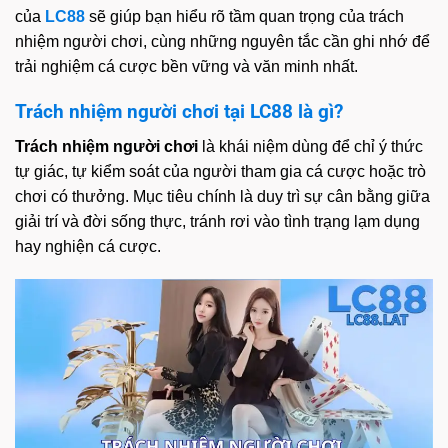
của
LC88
sẽ giúp bạn hiểu rõ tầm quan trọng của trách
nhiệm người chơi, cùng những nguyên tắc cần ghi nhớ để
trải nghiệm cá cược bền vững và văn minh nhất.
Trách nhiệm người chơi tại LC88 là gì?
Trách nhiệm người chơi
là khái niệm dùng để chỉ ý thức
tự giác, tự kiểm soát của người tham gia cá cược hoặc trò
chơi có thưởng. Mục tiêu chính là duy trì sự cân bằng giữa
giải trí và đời sống thực, tránh rơi vào tình trạng lạm dụng
hay nghiện cá cược.