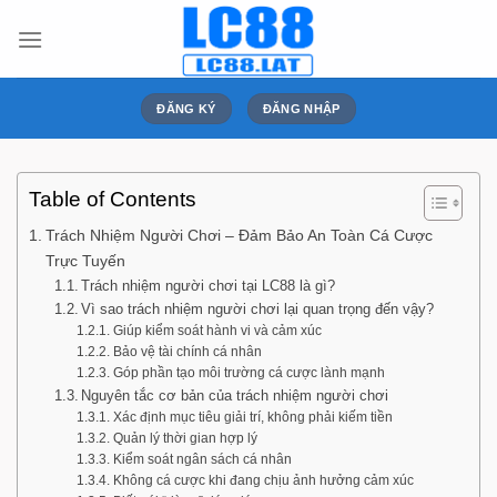
ĐĂNG KÝ
ĐĂNG NHẬP
Table of Contents
Trách Nhiệm Người Chơi – Đảm Bảo An Toàn Cá Cược
Trực Tuyến
Trách nhiệm người chơi tại LC88 là gì?
Vì sao trách nhiệm người chơi lại quan trọng đến vậy?
Giúp kiểm soát hành vi và cảm xúc
Bảo vệ tài chính cá nhân
Góp phần tạo môi trường cá cược lành mạnh
Nguyên tắc cơ bản của trách nhiệm người chơi
Xác định mục tiêu giải trí, không phải kiếm tiền
Quản lý thời gian hợp lý
Kiểm soát ngân sách cá nhân
Không cá cược khi đang chịu ảnh hưởng cảm xúc