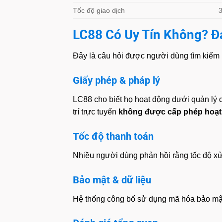
Tốc độ giao dịch
3
LC88 Có Uy Tín Không? Đ
Đây là câu hỏi được người dùng tìm kiếm n
Giấy phép & pháp lý
LC88 cho biết họ hoạt động dưới quản lý củ
trí trực tuyến
không được cấp phép hoạt 
Tốc độ thanh toán
Nhiều người dùng phản hồi rằng tốc độ xử l
Bảo mật & dữ liệu
Hệ thống công bố sử dụng mã hóa bảo mật 