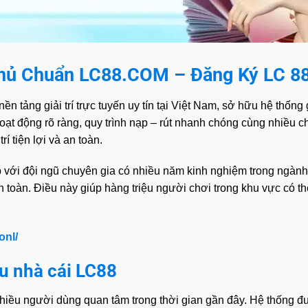
hủ Chuẩn LC88.COM – Đăng Ký LC 88
n tảng giải trí trực tuyến uy tín tại Việt Nam, sở hữu hệ thốn
hoạt động rõ ràng, quy trình nạp – rút nhanh chóng cùng nhiều 
í tiện lợi và an toàn.
 với đội ngũ chuyên gia có nhiều năm kinh nghiệm trong ngàn
toàn. Điều này giúp hàng triệu người chơi trong khu vực có thể 
onl/
ệu nhà cái LC88
 nhiều người dùng quan tâm trong thời gian gần đây. Hệ thống đ