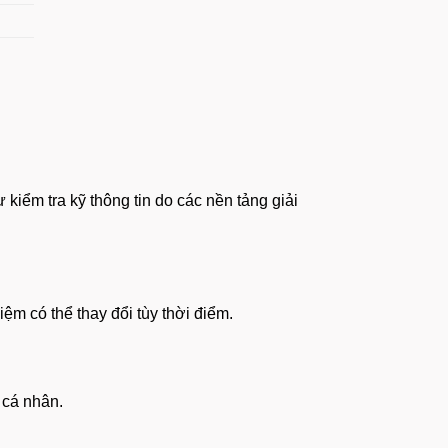
 kiểm tra kỹ thông tin do các nền tảng giải
iệm có thể thay đổi tùy thời điểm.
 cá nhân.