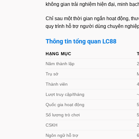
không gian trải nghiệm hiện đại, minh bạc
Chỉ sau một thời gian ngắn hoạt động, t
quy trình hỗ trợ người dùng chuyên nghiệp
Thông tin tổng quan LC88
HẠNG MỤC
Năm thành lập
Trụ sở
M
Thành viên
4
Lượt truy cập/tháng
~
Quốc gia hoạt động
5
Số lượng trò chơi
CSKH
Ngôn ngữ hỗ trợ