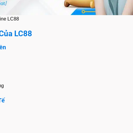
line LC88
 Của LC88
Nền
ng
Tế