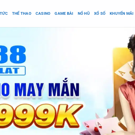
 TỨC
THỂ THAO
CASINO
GAME BÀI
NỔ HŨ
XỔ SỐ
KHUYẾN MÃI