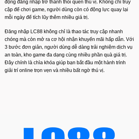
động đăng nhập trở thành thói quen thú vị. Không chỉ truy
cập để chơi game, người dùng còn có động lực quay lại
mỗi ngày để tích lũy thêm nhiều giá trị.
Đăng nhập LC88 không chỉ là thao tác truy cập nhanh
chóng mà còn mở ra cơ hội nhận khuyến mãi hấp dẫn. Với
3 bước đơn giản, người dùng dễ dàng trải nghiệm dịch vụ
an toàn, kho game đa dạng cùng nhiều phần quà giá trị.
Đây chính là chìa khóa giúp bạn bắt đầu một hành trình
giải trí online trọn vẹn và nhiều bất ngờ thú vị.