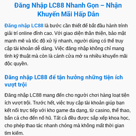
Đăng Nhập LC88 Nhanh Gọn – Nhận
Khuyến Mãi Hấp Dẫn
Đăng nhập LC88
là bước cần thiết để bắt đầu hành trình
giải trí online đỉnh cao. Với giao diện thân thiện, bảo mật
mạnh mẽ và tốc độ xử lý nhanh, người dùng có thể truy
cập tài khoản dễ dàng. Việc đăng nhập không chỉ mang
tính kỹ thuật mà còn là cánh cửa mở ra nhiều khuyến mãi
độc quyền.
Đăng nhập LC88 để tận hưởng những tiện ích
vượt trội
Đăng nhập LC88 mang đến cho người chơi hàng loạt tiện
ích vượt trội. Trước hết, việc truy cập tài khoản giúp bạn
kết nối trực tiếp với kho game đa dạng, từ casino, thể thao,
bắn cá cho đến nổ hũ. Tất cả đều được sắp xếp khoa học,
cho phép thao tác nhanh chóng mà không mất thời gian
tìm kiếm.