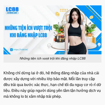
Những tiện ích vượt trội khi đăng nhập LC88
Không chỉ dừng lại ở đó, hệ thống đăng nhập của nhà cái
được xây dựng với nhiều lớp bảo mật. Mỗi lần truy cập
đều trải qua bước xác thực, hạn chế tối đa nguy cơ rò rỉ dữ
liệu. Điều này giúp người dùng yên tâm tận hưởng dịch vụ
mà không lo bị xâm nhập trái phép.