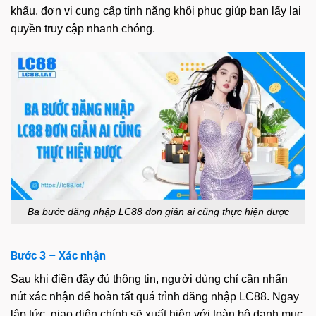
khẩu, đơn vị cung cấp tính năng khôi phục giúp bạn lấy lại
quyền truy cập nhanh chóng.
Ba bước đăng nhập LC88 đơn giản ai cũng thực hiện được
Bước 3 – Xác nhận
Sau khi điền đầy đủ thông tin, người dùng chỉ cần nhấn
nút xác nhận để hoàn tất quá trình đăng nhập LC88. Ngay
lập tức, giao diện chính sẽ xuất hiện với toàn bộ danh mục