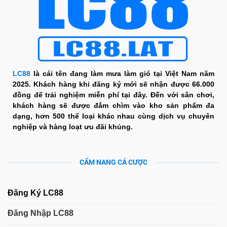
LC88
là cái tên đang làm mưa làm gió tại Việt Nam năm
2025. Khách hàng khi đăng ký mới sẽ nhận được 66.000
đồng để trải nghiệm miễn phí tại đây. Đến với sân chơi,
khách hàng sẽ được đắm chìm vào kho sản phẩm đa
dạng, hơn 500 thể loại khác nhau cùng dịch vụ chuyên
nghiệp và hàng loạt ưu đãi khủng.
CẨM NANG CÁ CƯỢC
Đăng Ký LC88
Đăng Nhập LC88