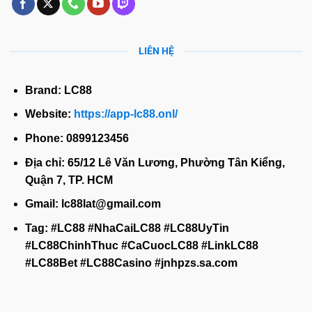
LIÊN HỆ
Brand: LC88
Website:
https://app-lc88.onl/
Phone: 0899123456
Địa chỉ: 65/12 Lê Văn Lương, Phường Tân Kiểng,
Quận 7, TP. HCM
Gmail:
lc88lat@gmail.com
Tag: #LC88 #NhaCaiLC88 #LC88UyTin
#LC88ChinhThuc #CaCuocLC88 #LinkLC88
#LC88Bet #LC88Casino #jnhpzs.sa.com