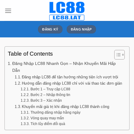
ĐĂNG KÝ
ĐĂNG NHẬP
Table of Contents
Đăng Nhập LC88 Nhanh Gọn – Nhận Khuyến Mãi Hấp
Dẫn
Đăng nhập LC88 để tận hưởng những tiện ích vượt trội
Hướng dẫn đăng nhập LC88 chỉ với vài thao tác đơn giản
Bước 1 – Truy cập LC88
Bước 2 – Nhập thông tin
Bước 3 – Xác nhận
Khuyến mãi giá trị khi đăng nhập LC88 thành công
Thưởng đăng nhập hằng ngày
Vòng quay may mắn
Tích lũy điểm đổi quà