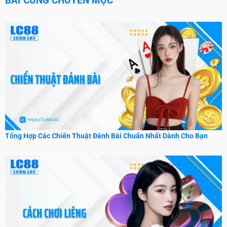
BÀI CÙNG CHUYÊN MỤC
Tổng Hợp Các Chiến Thuật Đánh Bài Chuẩn Nhất Dành Cho Bạn