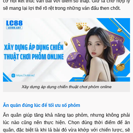
cơ hội kết thúc ván bài với điểm số thấp. Giữ lá chờ hợp lý
sẽ mang lại lợi thế rõ rệt trong những ván đấu then chốt.
Xây dựng áp dụng chiến thuật chơi phỏm online
Ăn quân đúng lúc để tối ưu số phỏm
Ăn quân giúp tăng khả năng tạo phỏm, nhưng không phải
lúc nào cũng nên thực hiện. Chọn đúng thời điểm để ăn
quân, đặc biệt là khi lá bài đó vừa khớp với chiến lược, sẽ