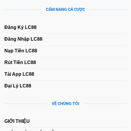
CẨM NANG CÁ CƯỢC
Đăng Ký LC88
Đăng Nhập LC88
Nạp Tiền LC88
Rút Tiền LC88
Tải App LC88
Đại Lý LC88
VỀ CHÚNG TÔI
GIỚI THIỆU