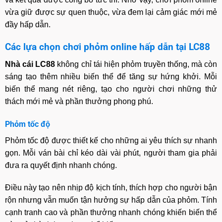
vừa giữ được sự quen thuộc, vừa đem lại cảm giác mới mẻ
đầy hấp dẫn.
Các lựa chọn chơi phỏm online hấp dẫn tại LC88
Nhà cái LC88
không chỉ tái hiện phỏm truyền thống, mà còn
sáng tạo thêm nhiều biến thể để tăng sự hứng khởi. Mỗi
biến thể mang nét riêng, tạo cho người chơi những thử
thách mới mẻ và phần thưởng phong phú.
Phỏm tốc độ
Phỏm tốc độ được thiết kế cho những ai yêu thích sự nhanh
gọn. Mỗi ván bài chỉ kéo dài vài phút, người tham gia phải
đưa ra quyết định nhanh chóng.
Điều này tạo nên nhịp độ kịch tính, thích hợp cho người bận
rộn nhưng vẫn muốn tận hưởng sự hấp dẫn của phỏm. Tính
cạnh tranh cao và phần thưởng nhanh chóng khiến biến thể