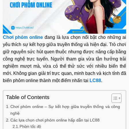
Chơi phỏm online
đang là lựa chọn nổi bật cho những ai
yêu thích sự kết hợp giữa truyền thống và hiện đại. Trò chơi
giữ nguyên sức hút quen thuộc nhưng được nâng cấp bằng
công nghệ trực tuyến. Người tham gia vừa tận hưởng trải
nghiệm mượt mà, vừa có thể thử sức với nhiều biến thể
mới. Không gian giải trí trực quan, minh bạch và kịch tính đã
biến phỏm online thành một điểm nhấn tại
LC88
.
Table of Contents
Chơi phỏm online – Sự kết hợp giữa truyền thống và công
nghệ
Các lựa chọn chơi phỏm online hấp dẫn tại LC88
Phỏm tốc độ