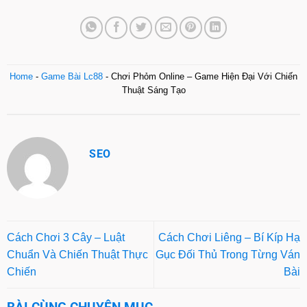
Home
-
Game Bài Lc88
-
Chơi Phỏm Online – Game Hiện Đại Với Chiến
Thuật Sáng Tạo
SEO
Cách Chơi 3 Cây – Luật
Cách Chơi Liêng – Bí Kíp Hạ
Chuẩn Và Chiến Thuật Thực
Gục Đối Thủ Trong Từng Ván
Chiến
Bài