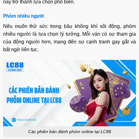
này trở thành lựa chọn phổ biến.
Phỏm nhiều người
Nếu muốn thử sức trong bầu không khí sôi động, phỏm
nhiều người là lựa chọn lý tưởng. Mỗi ván có sự tham gia
của đông người hơn, mang đến sự cạnh tranh gay gắt và
bất ngờ liên tục.
Các phiên bản đánh phỏm online tại LC88