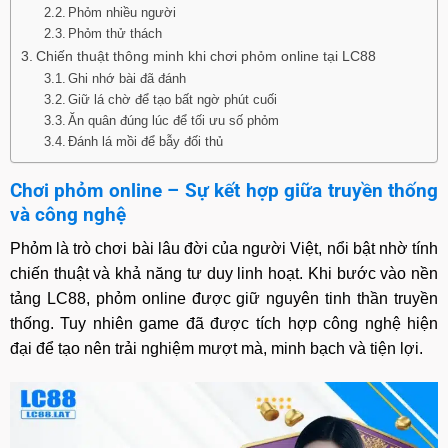
Phỏm nhiều người
Phỏm thử thách
Chiến thuật thông minh khi chơi phỏm online tại LC88
Ghi nhớ bài đã đánh
Giữ lá chờ để tạo bất ngờ phút cuối
Ăn quân đúng lúc để tối ưu số phỏm
Đánh lá mồi để bẫy đối thủ
Chơi phỏm online – Sự kết hợp giữa truyền thống
và công nghệ
Phỏm là trò chơi bài lâu đời của người Việt, nổi bật nhờ tính
chiến thuật và khả năng tư duy linh hoạt. Khi bước vào nền
tảng LC88, phỏm online được giữ nguyên tinh thần truyền
thống. Tuy nhiên game đã được tích hợp công nghệ hiện
đại để tạo nên trải nghiệm mượt mà, minh bạch và tiện lợi.