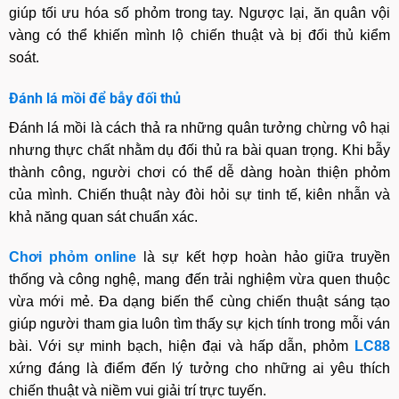
giúp tối ưu hóa số phỏm trong tay. Ngược lại, ăn quân vội
vàng có thể khiến mình lộ chiến thuật và bị đối thủ kiểm
soát.
Đánh lá mồi để bẫy đối thủ
Đánh lá mồi là cách thả ra những quân tưởng chừng vô hại
nhưng thực chất nhằm dụ đối thủ ra bài quan trọng. Khi bẫy
thành công, người chơi có thể dễ dàng hoàn thiện phỏm
của mình. Chiến thuật này đòi hỏi sự tinh tế, kiên nhẫn và
khả năng quan sát chuẩn xác.
Chơi phỏm online
là sự kết hợp hoàn hảo giữa truyền
thống và công nghệ, mang đến trải nghiệm vừa quen thuộc
vừa mới mẻ. Đa dạng biến thể cùng chiến thuật sáng tạo
giúp người tham gia luôn tìm thấy sự kịch tính trong mỗi ván
bài. Với sự minh bạch, hiện đại và hấp dẫn, phỏm
LC88
xứng đáng là điểm đến lý tưởng cho những ai yêu thích
chiến thuật và niềm vui giải trí trực tuyến.