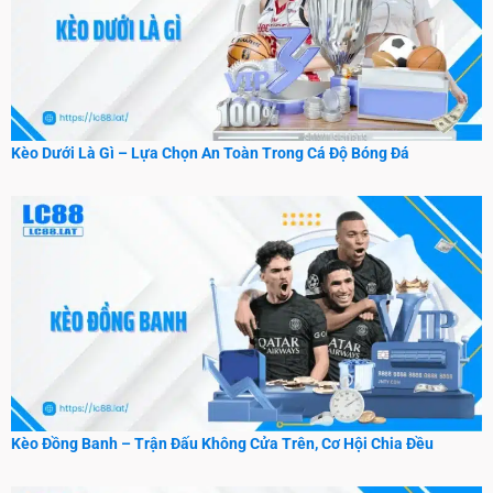
Kèo Dưới Là Gì – Lựa Chọn An Toàn Trong Cá Độ Bóng Đá
Kèo Đồng Banh – Trận Đấu Không Cửa Trên, Cơ Hội Chia Đều