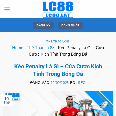
ĐĂNG KÝ
ĐĂNG NHẬP
THỂ THAO LC88
Home
-
Thể Thao Lc88
-
Kèo Penalty Là Gì – Cửa
Cược Kịch Tính Trong Bóng Đá
Kèo Penalty Là Gì – Cửa Cược Kịch
Tính Trong Bóng Đá
ĐĂNG VÀO
10/09/2025
BỞI
SEO
10
Th9