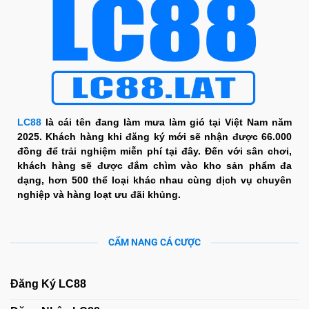
ưu
đãi
cho
hội
viên
2025
LC88
là cái tên đang làm mưa làm gió tại Việt Nam năm
2025. Khách hàng khi đăng ký mới sẽ nhận được 66.000
đồng để trải nghiệm miễn phí tại đây. Đến với sân chơi,
khách hàng sẽ được đắm chìm vào kho sản phẩm đa
dạng, hơn 500 thể loại khác nhau cùng dịch vụ chuyên
nghiệp và hàng loạt ưu đãi khủng.
CẨM NANG CÁ CƯỢC
Đăng Ký LC88