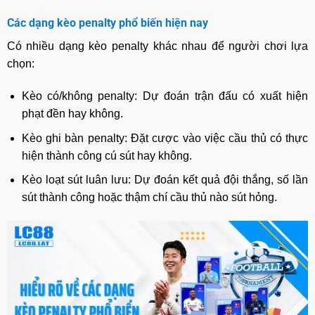
Các dạng kèo penalty phổ biến hiện nay
Có nhiều dạng kèo penalty khác nhau để người chơi lựa
chọn:
Kèo có/không penalty: Dự đoán trận đấu có xuất hiện
phạt đền hay không.
Kèo ghi bàn penalty: Đặt cược vào việc cầu thủ có thực
hiện thành công cú sút hay không.
Kèo loạt sút luân lưu: Dự đoán kết quả đội thắng, số lần
sút thành công hoặc thậm chí cầu thủ nào sút hỏng.