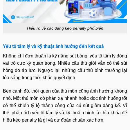
Hiểu rõ về các dạng kèo penalty phổ biến
Yếu tố tâm lý và kỹ thuật ảnh hưởng đến kết quả
Không chỉ đơn thuần là kỹ năng sút bóng, yếu tố tâm lý đóng
vai trò cực kỳ quan trọng. Nhiều cầu thủ giỏi vẫn có thể sút
hỏng do áp lực. Ngược lại, những cầu thủ bình thường lại
tỏa sáng trong thời khắc quyết định.
Bên cạnh đó, thói quen của thủ môn cũng ảnh hưởng không
nhỏ. Một thủ môn có phản xạ nhanh hoặc đọc tình huống tốt
có thể khiến tỷ lệ thành công của cú sút giảm đáng kể. Vì
thế, phân tích yếu tố tâm lý và kỹ thuật chính là chìa khóa để
hiểu kèo penalty là gì và dự đoán chuẩn xác hơn.