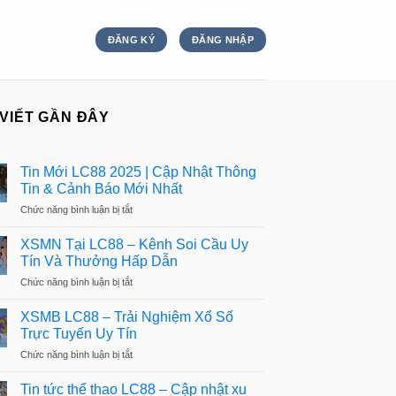
ĐĂNG KÝ
ĐĂNG NHẬP
 VIẾT GẦN ĐÂY
Tin Mới LC88 2025 | Cập Nhật Thông
Tin & Cảnh Báo Mới Nhất
ở
Chức năng bình luận bị tắt
Tin
Mới
XSMN Tại LC88 – Kênh Soi Cầu Uy
LC88
Tín Và Thưởng Hấp Dẫn
2025
ở
Chức năng bình luận bị tắt
|
XSMN
Cập
Tại
Nhật
XSMB LC88 – Trải Nghiệm Xổ Số
LC88
Thông
Trực Tuyến Uy Tín
–
Tin
ở
Chức năng bình luận bị tắt
Kênh
&
XSMB
Soi
Cảnh
LC88
Cầu
Tin tức thể thao LC88 – Cập nhật xu
Báo