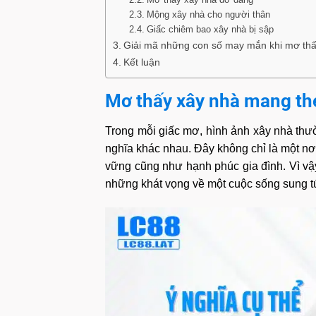
Mộng xây nhà cho người thân
Giấc chiêm bao xây nhà bị sập
Giải mã những con số may mắn khi mơ th
Kết luận
Mơ thấy xây nhà mang th
Trong mỗi giấc mơ, hình ảnh xây nhà thườ
nghĩa khác nhau. Đây không chỉ là một nơ
vững cũng như hạnh phúc gia đình. Vì vậ
những khát vọng về một cuộc sống sung t