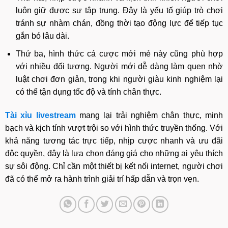
luôn giữ được sự tập trung. Đây là yếu tố giúp trò chơi
tránh sự nhàm chán, đồng thời tạo động lực để tiếp tục
gắn bó lâu dài.
Thứ ba, hình thức cá cược mới mẻ này cũng phù hợp
với nhiều đối tượng. Người mới dễ dàng làm quen nhờ
luật chơi đơn giản, trong khi người giàu kinh nghiệm lại
có thể tận dụng tốc độ và tính chân thực.
Tài xỉu livestream
mang lại trải nghiệm chân thực, minh
bạch và kịch tính vượt trội so với hình thức truyền thống. Với
khả năng tương tác trực tiếp, nhịp cược nhanh và ưu đãi
độc quyền, đây là lựa chọn đáng giá cho những ai yêu thích
sự sôi động. Chỉ cần một thiết bị kết nối internet, người chơi
đã có thể mở ra hành trình giải trí hấp dẫn và trọn vẹn.