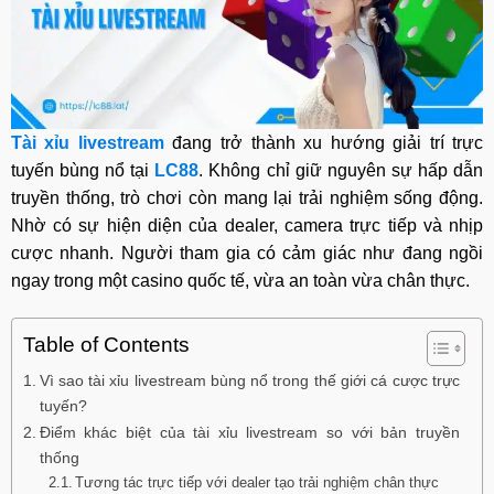
Tài xỉu livestream
đang trở thành xu hướng giải trí trực
tuyến bùng nổ tại
LC88
. Không chỉ giữ nguyên sự hấp dẫn
truyền thống, trò chơi còn mang lại trải nghiệm sống động.
Nhờ có sự hiện diện của dealer, camera trực tiếp và nhịp
cược nhanh. Người tham gia có cảm giác như đang ngồi
ngay trong một casino quốc tế, vừa an toàn vừa chân thực.
Table of Contents
Vì sao tài xỉu livestream bùng nổ trong thế giới cá cược trực
tuyến?
Điểm khác biệt của tài xỉu livestream so với bản truyền
thống
Tương tác trực tiếp với dealer tạo trải nghiệm chân thực