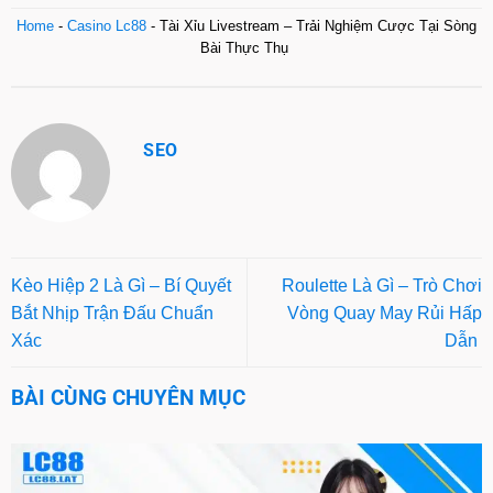
Home
-
Casino Lc88
-
Tài Xỉu Livestream – Trải Nghiệm Cược Tại Sòng
Bài Thực Thụ
SEO
Kèo Hiệp 2 Là Gì – Bí Quyết
Roulette Là Gì – Trò Chơi
Bắt Nhịp Trận Đấu Chuẩn
Vòng Quay May Rủi Hấp
Xác
Dẫn
BÀI CÙNG CHUYÊN MỤC