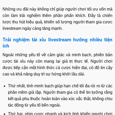
Những ưu đãi này không chỉ giúp người chơi tối ưu vốn mà
còn làm trải nghiệm thêm phần phấn khích. Đây là chiến
lược thu hút hiệu quả, khiến số lượng người tham gia cược
livestream ngày càng tăng mạnh.
Trải nghiệm tài xỉu livestream hưởng nhiều tiện
ích
Ngoài những yếu tố về cảm giác và minh bạch, phiên bản
cược tài xỉu này còn mang lại giá trị thực tế. Người chơi
được tiếp cận một hình thức cá cược hiện đại, có độ tin cậy
cao và khả năng duy trì sự hứng khởi lâu dài.
Thứ nhất, tính minh bạch giúp hạn chế tối đa rủi ro từ các
phần mềm giả lập. Người tham gia có thể tin tưởng rằng
kết quả phụ thuộc hoàn toàn vào xúc xắc thật, không chịu
tác động từ yếu tố bên ngoài.
Thứ hai, nhịp cược nhanh và kịch tính khiến người chơi